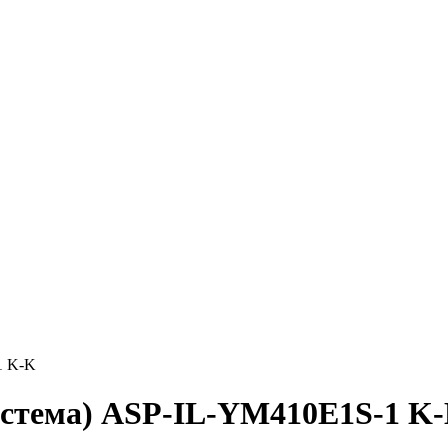
1 K-K
истема) ASP-IL-YM410E1S-1 K