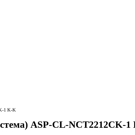
K-1 K-K
система) ASP-СL-NCT2212CK-1