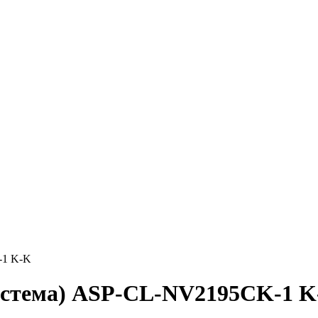
-1 K-K
система) ASP-СL-NV2195CK-1 