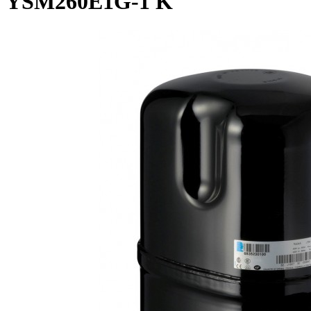
YSM260E1G-1 K